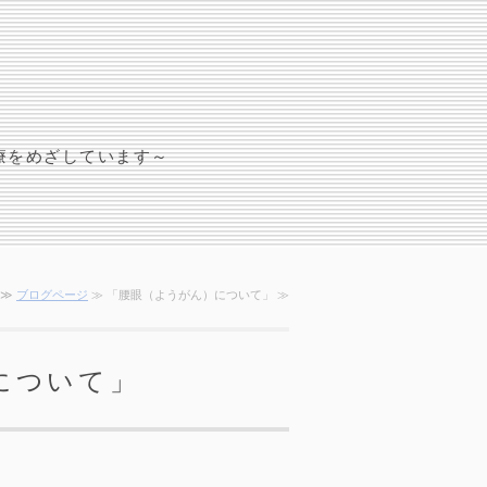
療をめざしています～
≫
ブログページ
≫ 「腰眼（ようがん）について」 ≫
について」