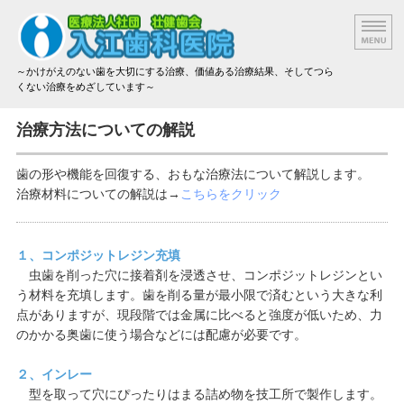
～かけがえのない歯を大切にする治療、価値ある治療結果、そしてつら
くない治療をめざしています～
院長挨拶
治療方法についての解説
設備と技術
歯の形や機能を回復する、おもな治療法について解説します。
治療材料についての解説は→
こちらをクリック
治療方法と材料
アクセス
１、コンポジットレジン充填
虫歯を削った穴に接着剤を浸透させ、コンポジットレジンとい
治療費のご案内
う材料を充填します。歯を削る量が最小限で済むという大きな利
点がありますが、現段階では金属に比べると強度が低いため、力
のかかる奥歯に使う場合などには配慮が必要です。
２、インレー
型を取って穴にぴったりはまる詰め物を技工所で製作します。