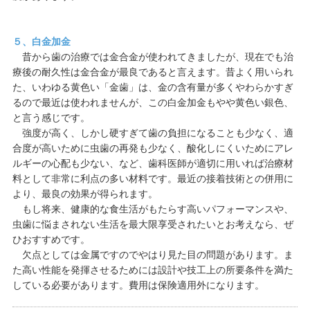
５、白金加金
昔から歯の治療では金合金が使われてきましたが、現在でも治
療後の耐久性は金合金が最良であると言えます。昔よく用いられ
た、いわゆる黄色い「金歯」は、金の含有量が多くやわらかすぎ
るので最近は使われませんが、この白金加金もやや黄色い銀色、
と言う感じです。
強度が高く、しかし硬すぎて歯の負担になることも少なく、適
合度が高いために虫歯の再発も少なく、酸化しにくいためにアレ
ルギーの心配も少ない、など、歯科医師が適切に用いれば治療材
料として非常に利点の多い材料です。最近の接着技術との併用に
より、最良の効果が得られます。
もし将来、健康的な食生活がもたらす高いパフォーマンスや、
虫歯に悩まされない生活を最大限享受されたいとお考えなら、ぜ
ひおすすめです。
欠点としては金属ですのでやはり見た目の問題があります。ま
た高い性能を発揮させるためには設計や技工上の所要条件を満た
している必要があります。費用は保険適用外になります。