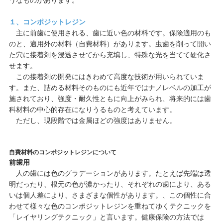
うなものがあります。
１、コンポジットレジン
主に前歯に使用される、歯に近い色の材料です。保険適用のも
のと、適用外の材料（自費材料）があります。虫歯を削って開い
た穴に接着剤を浸透させてから充填し、特殊な光を当てて硬化さ
せます。
この接着剤の開発にはきわめて高度な技術が用いられていま
す。また、詰める材料そのものにも近年ではナノレベルの加工が
施されており、強度・耐久性ともに向上がみられ、将来的には歯
科材料の中心的存在になりうるものと考えています。
ただし、現段階では金属ほどの強度はありません。
自費材料のコンポジットレジンについて
前歯用
人の歯には色のグラデーションがあります。たとえば先端は透
明だったり、根元の色が濃かったり、それぞれの歯により、ある
いは個人差により、さまざまな個性があります。、この個性に合
わせて様々な色のコンポジットレジンを重ねてゆくテクニックを
「レイヤリングテクニック」と言います。健康保険の方法では