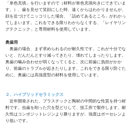
「単色充填」を行いますので（材料が単色充填向きにできていま
す。）、歯を見せて笑顔にした時、遠くからはわかりませんが、
顔を近づけてニッコリした場合、「詰めてあるところ」がわかっ
てしまいます。これをできる限りわからなくする、「レイヤリン
グテクニック」と専用材料を使用しています。
奥歯用
奥歯の場合、まず求められるのが耐久性です。これが十分でな
いと、だんだんとすり減ってきたり、壊れてしまったりします。
奥歯の噛み合わせが弱くなってくると、次に前歯に負担がかか
り、前歯のトラブルが起きたりします。これをできる限り防ぐた
めに、奥歯には高強度型の材料を使用しています。
２、ハイブリッドセラミックス
近年開発された、プラスチックと陶材の中間的な性質を持つ材
料です。虫歯を削った穴を型どりして、技工所で製作します。耐
久性はコンポジットレジンより勝りますが、強度はポーセレンよ
り低いです。