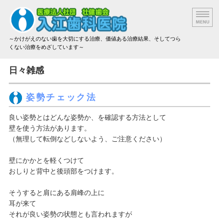
～かけがえのない歯を大切にする治療、価値ある治療結果、そしてつら
くない治療をめざしています～
院長挨拶
日々雑感
設備と技術
姿勢チェック法
治療方法と材料
良い姿勢とはどんな姿勢か、を確認する方法として
壁を使う方法があります。
アクセス
（無理して転倒などしないよう、ご注意ください）
治療費のご案内
壁にかかとを軽くつけて
おしりと背中と後頭部をつけます。
そうすると肩にある肩峰の上に
耳が来て
それが良い姿勢の状態とも言われますが