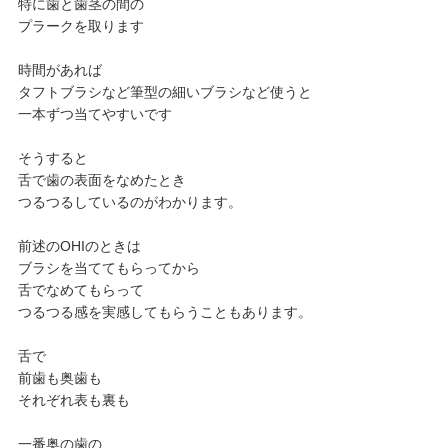
特に歯と歯茎の間の
プラークを取ります
時間があれば
タフトブラシなど筆型の細いブラシなど使うと
一本ずつ当てやすいです
そうすると
舌で歯の表面をなめたとき
つるつるしているのがわかります。
前述のOHIのときは
ブラシを当ててもらってから
舌でなめてもらって
つるつる感を実感してもらうこともあります。
舌で
前歯も奥歯も
それぞれ表も裏も
一番奥の歯の