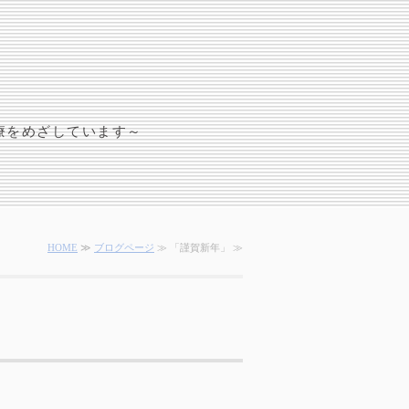
療をめざしています～
HOME
≫
ブログページ
≫ 「謹賀新年」 ≫
」