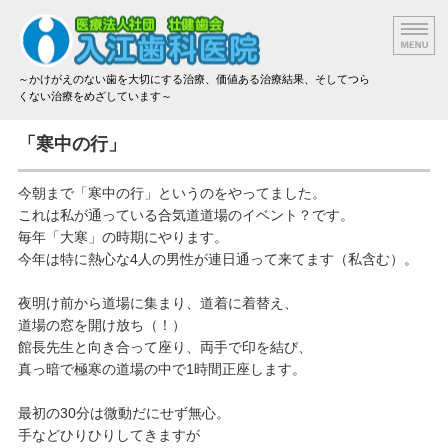
～かけがえのない歯を大切にする治療、価値ある治療結果、そしてつら
くない治療をめざしています～
院長挨拶
「寒中の行」
設備と技術
今朝まで「寒中の行」というのをやってました。
これは私が通っている合気道道場のイベント？です。
治療方法と材料
毎年「大寒」の時期にやります。
今年は特に熱心な4人の男性が連日通って来てます（私含む）。
アクセス
夜明け前から道場に集まり、道着に着替え、
治療費のご案内
道場の窓を開け放ち（！）
館長先生と向き合って座り、両手で印を結び、
真っ暗で極寒の道場の中で1時間正座します。
最初の30分は微動だにせず無心。
手などひりひりしてきますが