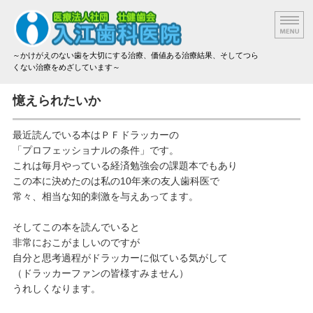
～かけがえのない歯を大切にする治療、価値ある治療結果、そしてつら
くない治療をめざしています～
院長挨拶
憶えられたいか
設備と技術
最近読んでいる本はＰＦドラッカーの
「プロフェッショナルの条件」です。
治療方法と材料
これは毎月やっている経済勉強会の課題本でもあり
この本に決めたのは私の10年来の友人歯科医で
アクセス
常々、相当な知的刺激を与えあってます。
治療費のご案内
そしてこの本を読んでいると
非常におこがましいのですが
自分と思考過程がドラッカーに似ている気がして
（ドラッカーファンの皆様すみません）
うれしくなります。