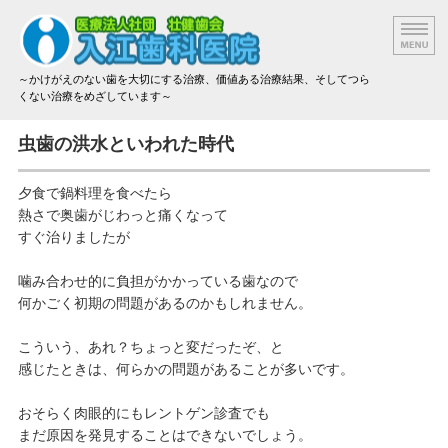
～かけがえのない歯を大切にする治療、価値ある治療結果、そしてつら
くない治療をめざしています～
院長挨拶
虫歯の洪水といわれた時代
設備と技術
夕食で鍋料理を食べたら
熱さで奥歯がじわっと痛くなって
治療方法と材料
すぐ治りましたが
アクセス
噛み合わせ的に負担がかかっている歯なので
何かごく初期の問題があるのかもしれません。
治療費のご案内
こういう、あれ？ちょっと変だったぞ、と
感じたときは、何らかの問題があることが多いです。
おそらく肉眼的にもレントゲン診査でも
まだ原因を発見することはできないでしょう。