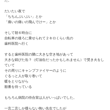
た。
だいたい夜で
「ちちんぷいぷい」とか
「痛いの痛いの飛んでけー」とか
そして朝６時台に
自転車の後ろに乗せられて２キロくらい先の
歯科医院へ行く
すると歯科医院の隣に大きな空き地があって
大きな錆びた缶？（灯油缶だったかもしれません）で焚き火をし
ていて
その周りにキャンプファイヤーのように
ぐるっと人が取り巻いて
暖をとりながら
順番を待っている
もちろん病院の待合室は人がいっぱいでした。
一言二言しか喋らない怖い先生でしたが