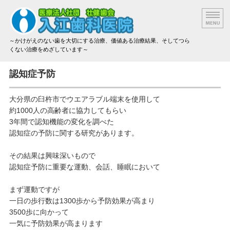
～かけがえのない歯を大切にする治療、価値ある治療結果、そしてつら
くない治療をめざしています～
院長挨拶
認知症予防
設備と技術
大分県の臼杵市でウエアラブル端末を使用して
約1000人の高齢者に協力してもらい
治療方法と材料
3年間で認知機能の変化を調べた
認知症の予防に関する研究があります。
アクセス
その結果は興味深いもので
治療費のご案内
認知症予防に重要な運動、会話、睡眠において
まず運動ですが
一日の歩行数は1300歩から予防効果が高まり
3500歩に向かって
一気に予防効果が高まります