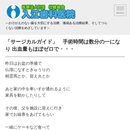
～かけがえのない歯を大切にする治療、価値ある治療結果、そしてつら
くない治療をめざしています～
院長挨拶
「サージカルガイド」 手術時間は数分の一にな
り 出血量もほぼゼロで・・・
設備と技術
昨日はお盆の準備で
治療方法と材料
仏壇になすときゅうりの
精霊馬とか、迎え火とか
アクセス
あと家の中を車いすが通れるように
治療費のご案内
家具を動かしたりして
その後、父を施設に迎えに行き
家でお線香をあげてもらい
一緒にケーキなど食べて