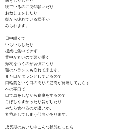
歯ぎしりしたり
寝ているのに突然騒いだり
おねしょをしたり
朝から疲れている様子が
みられます。
日中眠くて
いらいらしたり
授業に集中できず
背中が丸いので頭が重く
頬杖をつくのが習慣になり
顎のバランスも崩れて来ます。
また口がダランとしているので
口輪筋という口の周りの筋肉が発達しておらず
への字口で
口で息をしながら食事をするので
こぼしやすかったり音がしたり
やたら食べるのが遅いか、
丸呑みしてしまう傾向があります。
成長期のあいだ中こんな状態だったら