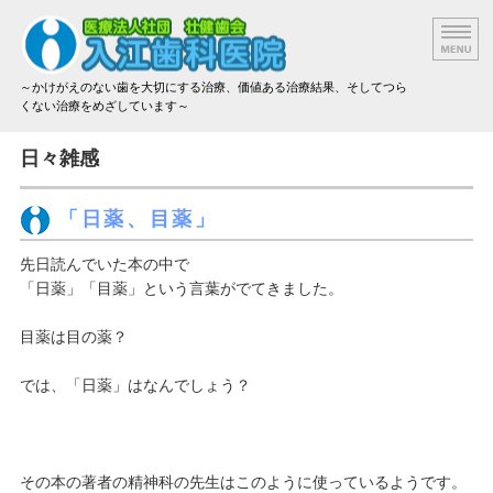
～かけがえのない歯を大切にする治療、価値ある治療結果、そしてつら
くない治療をめざしています～
院長挨拶
日々雑感
設備と技術
「日薬、目薬」
治療方法と材料
先日読んでいた本の中で
「日薬」「目薬」という言葉がでてきました。
アクセス
目薬は目の薬？
治療費のご案内
では、「日薬」はなんでしょう？
その本の著者の精神科の先生はこのように使っているようです。