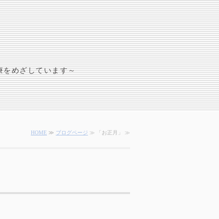
療をめざしています～
HOME
≫
ブログページ
≫ 「お正月」 ≫
」