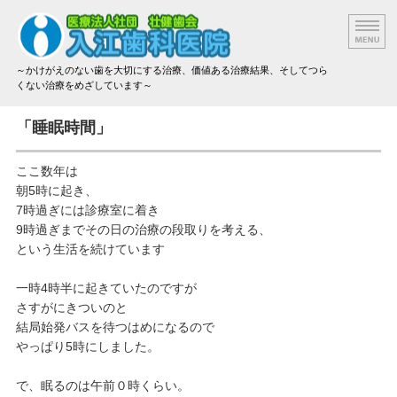
～かけがえのない歯を大切にする治療、価値ある治療結果、そしてつら
くない治療をめざしています～
院長挨拶
「睡眠時間」
設備と技術
ここ数年は
朝5時に起き、
治療方法と材料
7時過ぎには診療室に着き
9時過ぎまでその日の治療の段取りを考える、
アクセス
という生活を続けています
治療費のご案内
一時4時半に起きていたのですが
さすがにきついのと
結局始発バスを待つはめになるので
やっぱり5時にしました。
で、眠るのは午前０時くらい。