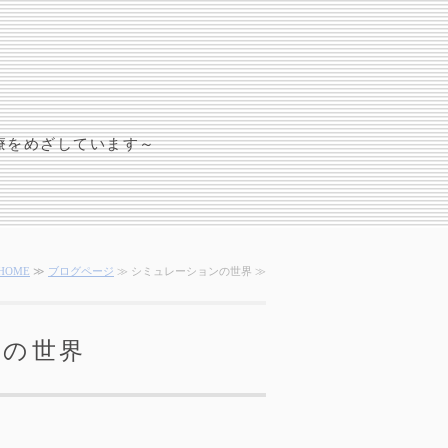
療をめざしています～
HOME
≫
ブログページ
≫ シミュレーションの世界 ≫
ンの世界