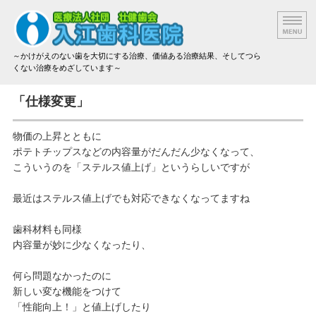
～かけがえのない歯を大切にする治療、価値ある治療結果、そしてつら
くない治療をめざしています～
院長挨拶
「仕様変更」
設備と技術
物価の上昇とともに
ポテトチップスなどの内容量がだんだん少なくなって、
治療方法と材料
こういうのを「ステルス値上げ」というらしいですが
アクセス
最近はステルス値上げでも対応できなくなってますね
治療費のご案内
歯科材料も同様
内容量が妙に少なくなったり、
何ら問題なかったのに
新しい変な機能をつけて
「性能向上！」と値上げしたり