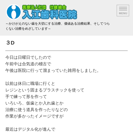
～かけがえのない歯を大切にする治療、価値ある治療結果、そしてつら
くない治療をめざしています～
院長挨拶
３D
設備と技術
今日は日曜日でしたので
午前中は合気道の稽古で
治療方法と材料
午後は医院に行って溜まっていた雑用をしました。
アクセス
以前は休日に職場に行くと
レジンという固まるプラスチックを使って
治療費のご案内
手で練って形を作って
いろいろ、仮歯とか入れ歯とか
治療に使う道具を作ったりなどの
作業が多かったイメージですが
最近はデジタル化が進んで